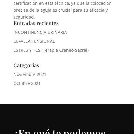
certificación en esta técnica, ya que la colocación
precisa de la aguja es crucial para su eficacia y
seguridad.
Entradas recientes
INCONTINENCIA URINARIA
CEFALEA TENSIONAL
ESTRES Y TCS (Terapia Craneo-Sacral)
Categorías
Noviembre 2021
Octubre 2021
¿En qué te podemos