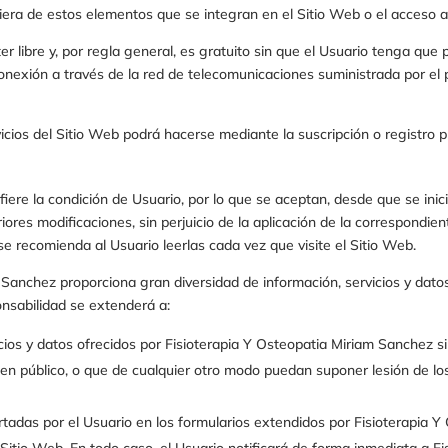
uiera de estos elementos que se integran en el Sitio Web o el acceso 
ter libre y, por regla general, es gratuito sin que el Usuario tenga qu
de conexión a través de la red de telecomunicaciones suministrada por 
icios del Sitio Web podrá hacerse mediante la suscripción o registro p
fiere la condición de Usuario, por lo que se aceptan, desde que se inic
iores modificaciones, sin perjuicio de la aplicación de la correspondi
 se recomienda al Usuario leerlas cada vez que visite el Sitio Web.
m Sanchez
proporciona gran diversidad de información, servicios y dato
onsabilidad se extenderá a:
cios y datos ofrecidos por
Fisioterapia Y Osteopatia Miriam Sanchez
si
rden público, o que de cualquier otro modo puedan suponer lesión de l
ortadas por el Usuario en los formularios extendidos por
Fisioterapia 
 Sitio Web. En todo caso, el Usuario notificará de forma inmediata a
Fi