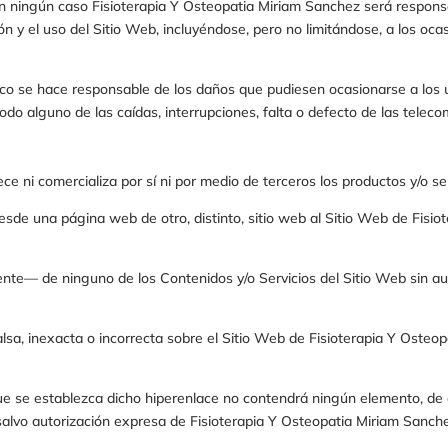
En ningún caso
Fisioterapia Y Osteopatia Miriam Sanchez
será responsa
ón y el uso del Sitio Web, incluyéndose, pero no limitándose, a los oca
o se hace responsable de los daños que pudiesen ocasionarse a los u
do alguno de las caídas, interrupciones, falta o defecto de las teleco
ce ni comercializa por sí ni por medio de terceros los productos y/o se
desde una página web de otro, distinto, sitio web al Sitio Web de
Fisio
ente— de ninguno de los Contenidos y/o Servicios del Sitio Web sin a
sa, inexacta o incorrecta sobre el Sitio Web de
Fisioterapia Y Osteo
 que se establezca dicho hiperenlace no contendrá ningún elemento, d
 salvo autorización expresa de
Fisioterapia Y Osteopatia Miriam Sanch