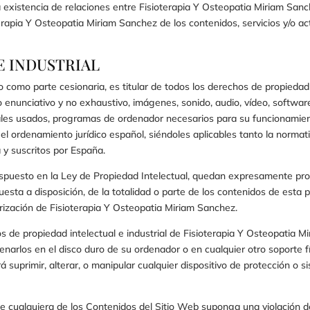
la existencia de relaciones entre
Fisioterapia Y Osteopatia Miriam San
erapia Y Osteopatia Miriam Sanchez
de los contenidos, servicios y/o ac
E INDUSTRIAL
o como parte cesionaria, es titular de todos los derechos de propiedad 
o enunciativo y no exhaustivo, imágenes, sonido, audio, vídeo, softwa
iales usados, programas de ordenador necesarios para su funcionamient
el ordenamiento jurídico español, siéndoles aplicables tanto la norm
a y suscritos por España.
spuesto en la Ley de Propiedad Intelectual, quedan expresamente prohib
esta a disposición, de la totalidad o parte de los contenidos de esta 
orización de
Fisioterapia Y Osteopatia Miriam Sanchez
.
 de propiedad intelectual e industrial de
Fisioterapia Y Osteopatia M
cenarlos en el disco duro de su ordenador o en cualquier otro soporte 
á suprimir, alterar, o manipular cualquier dispositivo de protección o 
ue cualquiera de los Contenidos del Sitio Web suponga una violación d